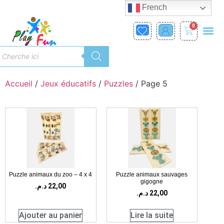
French
0
Accueil
/
Jeux éducatifs
/
Puzzles
/ Page 5
Puzzle animaux du zoo – 4 x 4
Puzzle animaux sauvages
gigogne
د.م.
22,00
د.م.
22,00
Ajouter au panier
Lire la suite