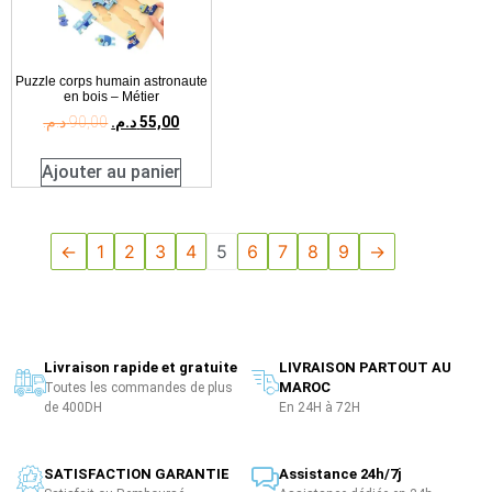
Puzzle corps humain astronaute
en bois – Métier
د.م.
90,00
د.م.
55,00
Ajouter au panier
←
1
2
3
4
5
6
7
8
9
→
Livraison rapide et gratuite
LIVRAISON PARTOUT AU
MAROC
Toutes les commandes de plus
de 400DH
En 24H à 72H
SATISFACTION GARANTIE
Assistance 24h/7j