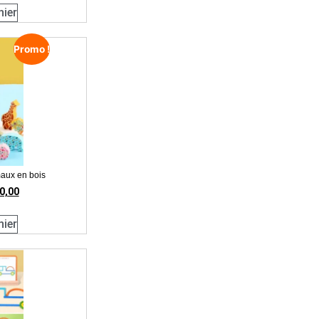
nier
Promo !
maux en bois
0,00
nier