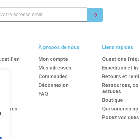
À propos de nous
Liens rapides
catif en
Mon compte
Questions fréq
Mes adresses
Expédition et li
nes
Commandes
Retours et re
e
its
Déconnexion
Ressources, con
astuces
FAQ
Boutique
olaires
Qui sommes no
t
Posez vos ques