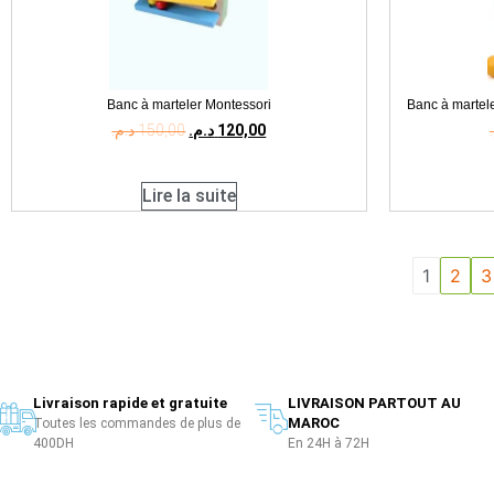
Banc à marteler Montessori
Banc à martele
د.م.
150,00
د.م.
120,00
Lire la suite
1
2
3
Livraison rapide et gratuite
LIVRAISON PARTOUT AU
MAROC
Toutes les commandes de plus de
400DH
En 24H à 72H