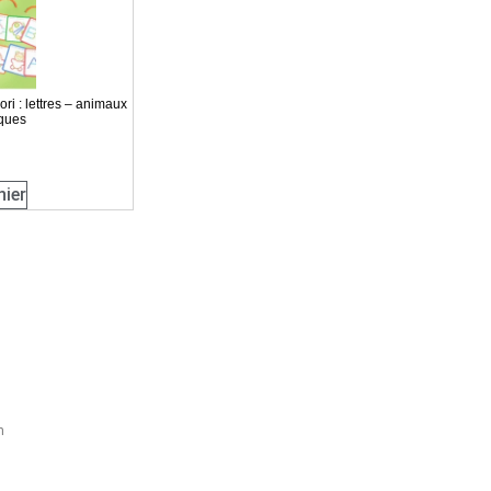
i : lettres – animaux
ques
nier
h