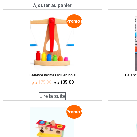
Ajouter au panier
Promo !
Balance montessori en bois
Balanc
د.م.
175,00
د.م.
135,00
Lire la suite
Promo !