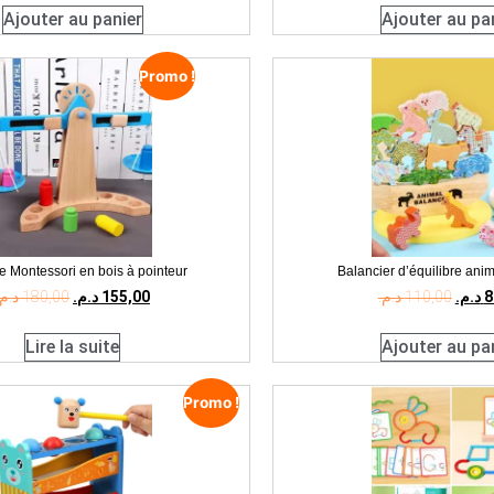
Ajouter au panier
Ajouter au pa
Promo !
e Montessori en bois à pointeur
Balancier d’équilibre ani
د.م.
180,00
د.م.
155,00
د.م.
110,00
د.م.
8
Lire la suite
Ajouter au pa
Promo !