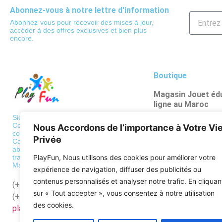
Abonnez-vous à notre lettre d'information
Abonnez-vous pour recevoir des mises à jour,
accéder à des offres exclusives et bien plus
encore.
Boutique
Magasin Jouet édu
ligne au Maroc
Poupées et figuri
Siège: 36 BD de Paris, Casablanca
Centre de traitement des
Nous Accordons de l’importance à Votre Vi
Véhicules et circu
commandes
Privée
Casa: Bd al qods, hay mouley
Psychomotricité
abdellah Casablanca Centre de
PlayFun, Nous utilisons des cookies pour améliorer votre
traitement des commandes
Puzzles
Maroc: Zone industrielle Mediouna
expérience de navigation, diffuser des publicités ou
Apprentissages sc
contenus personnalisés et analyser notre trafic. En cliquan
(+212)
522568689
sur « Tout accepter », vous consentez à notre utilisation
(+212)
662128918
des cookies.
playfun.ma@gmail.com