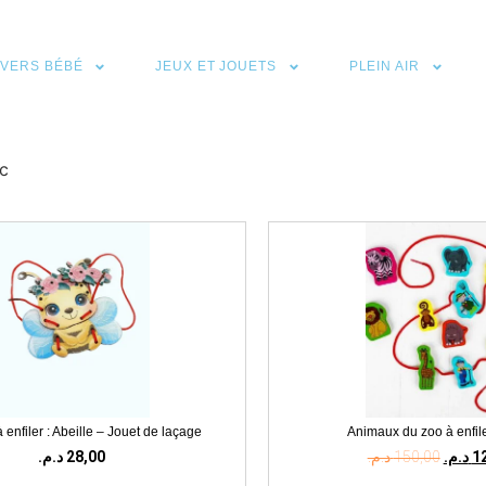
IVERS BÉBÉ
JEUX ET JOUETS
PLEIN AIR
c
enfiler : Abeille – Jouet de laçage
Animaux du zoo à enfile
د.م.
28,00
د.م.
150,00
د.م.
1