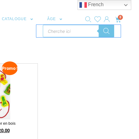
French
0
CATALOGUE
ÂGE
Promo !
r en bois
20,00