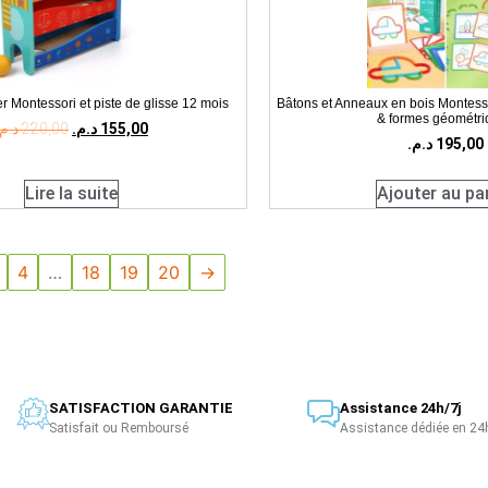
r Montessori et piste de glisse 12 mois
Bâtons et Anneaux en bois Montessor
& formes géométri
د.م.
220,00
د.م.
155,00
د.م.
195,00
Lire la suite
Ajouter au pa
4
…
18
19
20
→
SATISFACTION GARANTIE
Assistance 24h/7j
Satisfait ou Remboursé
Assistance dédiée en 24