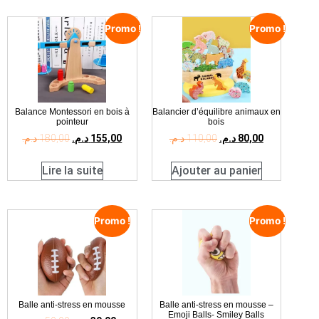
Promo !
Promo !
Balance Montessori en bois à
Balancier d’équilibre animaux en
pointeur
bois
د.م.
180,00
د.م.
155,00
د.م.
110,00
د.م.
80,00
Lire la suite
Ajouter au panier
Promo !
Promo !
Balle anti-stress en mousse
Balle anti-stress en mousse –
Emoji Balls- Smiley Balls