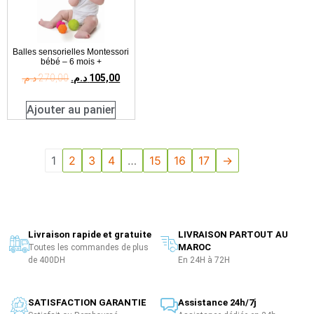
Balles sensorielles Montessori
bébé – 6 mois +
د.م.
270,00
د.م.
105,00
Ajouter au panier
1
2
3
4
…
15
16
17
→
Livraison rapide et gratuite
LIVRAISON PARTOUT AU
MAROC
Toutes les commandes de plus
de 400DH
En 24H à 72H
SATISFACTION GARANTIE
Assistance 24h/7j