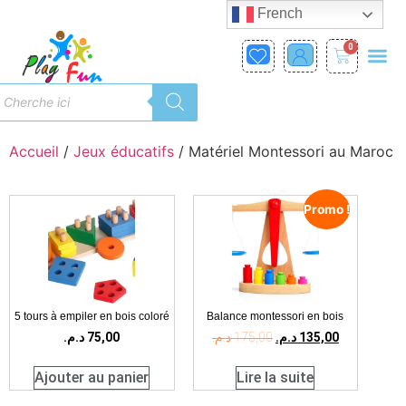
French
0
Accueil
/
Jeux éducatifs
/ Matériel Montessori au Maroc
Promo !
5 tours à empiler en bois coloré
Balance montessori en bois
د.م.
75,00
د.م.
175,00
د.م.
135,00
Ajouter au panier
Lire la suite