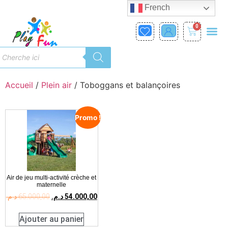
French
0
Accueil
/
Plein air
/ Toboggans et balançoires
Promo !
Air de jeu multi-activité crèche et
maternelle
د.م.
65.000,00
د.م.
54.000,00
Ajouter au panier