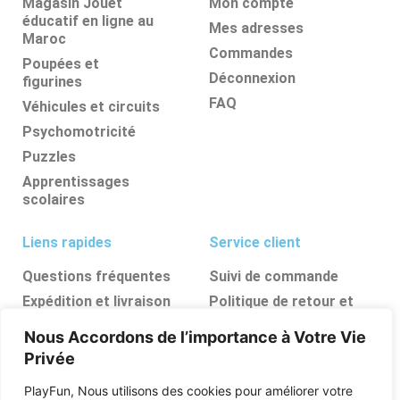
Magasin Jouet
Mon compte
éducatif en ligne au
Mes adresses
Maroc
Commandes
Poupées et
Déconnexion
figurines
FAQ
Véhicules et circuits
Psychomotricité
Puzzles
Apprentissages
scolaires
Liens rapides
Service client
Questions fréquentes
Suivi de commande
Expédition et livraison
Politique de retour et
d’annulation
Retours et
Nous Accordons de l’importance à Votre Vie
remboursements
FAQ
Privée
Ressources, conseils et
astuces
PlayFun, Nous utilisons des cookies pour améliorer votre