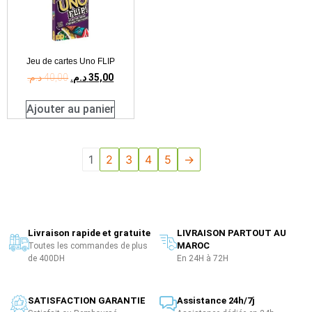
Jeu de cartes Uno FLIP
د.م.
40,00
د.م.
35,00
Ajouter au panier
1
2
3
4
5
→
Livraison rapide et gratuite
LIVRAISON PARTOUT AU
MAROC
Toutes les commandes de plus
de 400DH
En 24H à 72H
SATISFACTION GARANTIE
Assistance 24h/7j