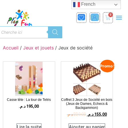
French
0
Accueil
/
Jeux et jouets
/ Jeux de société
Promo !
Casse tète : La tour de Tetris
Coffret 3 Jeux de Société en bois
(Jeux de Dames, Echecs &
د.م.
195,00
Backgammon)
د.م.
220,00
د.م.
155,00
Lire la suite
Ajouter au panier