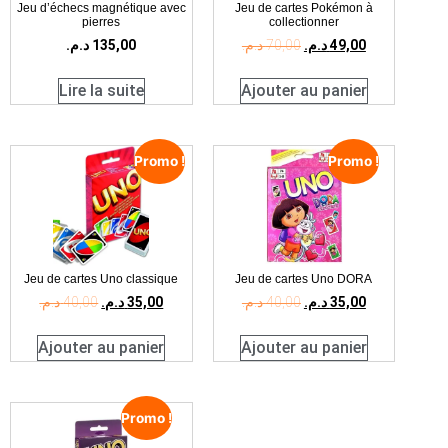
Jeu d’échecs magnétique avec
Jeu de cartes Pokémon à
pierres
collectionner
د.م.
135,00
د.م.
70,00
د.م.
49,00
Lire la suite
Ajouter au panier
Promo !
Promo !
Jeu de cartes Uno classique
Jeu de cartes Uno DORA
د.م.
40,00
د.م.
35,00
د.م.
40,00
د.م.
35,00
Ajouter au panier
Ajouter au panier
Promo !