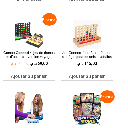
Promo !
Combo Connect 4, jeu de dames
Jeu Connect 4 en Bois – Jeu de
et d’echecs – version voyage
stratégie pour enfants et adultes
د.م.
105,00
د.م.
69,00
د.م.
115,00
Ajouter au panier
Ajouter au panier
Promo !