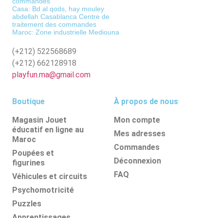
commandes
Casa: Bd al qods, hay mouley
abdellah Casablanca Centre de
traitement des commandes
Maroc: Zone industrielle Mediouna
(+212)
522568689
(+212)
662128918
playfun.ma@gmail.com
Boutique
À propos de nous
Magasin Jouet
Mon compte
éducatif en ligne au
Mes adresses
Maroc
Commandes
Poupées et
Déconnexion
figurines
FAQ
Véhicules et circuits
Psychomotricité
Puzzles
Apprentissages