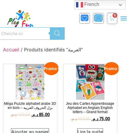
French
0
Accueil
/ Produits identifiés “العربية”
Promo !
Promo !
Méga Puzzle alphabet arabe 3D
Jeu des Cartes Apprentissage
en bois – بزل الحروف العربية
Alphabet en Anglais English
letters – Grand format
د.م.
100,00
د.م.
85,00
د.م.
120,00
د.م.
75,00
Ajouter au panier
Lire la suite