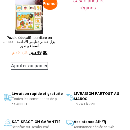
Promo !
Puzzle éducatif nourriture en
arabe – بزل خشبي تعليمي الأطعمة
أسماء و صور
د.م.
85,00
د.م.
49,00
Ajouter au panier
Livraison rapide et gratuite
LIVRAISON PARTOUT AU
MAROC
Toutes les commandes de plus
de 400DH
En 24H à 72H
SATISFACTION GARANTIE
Assistance 24h/7j
Satisfait ou Remboursé
Assistance dédiée en 24h