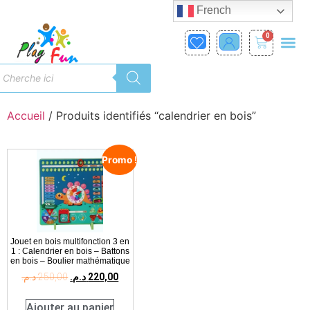
French
0
Accueil
/ Produits identifiés “calendrier en bois”
Promo !
Jouet en bois multifonction 3 en
1 : Calendrier en bois – Battons
en bois – Boulier mathématique
د.م.
250,00
د.م.
220,00
Ajouter au panier