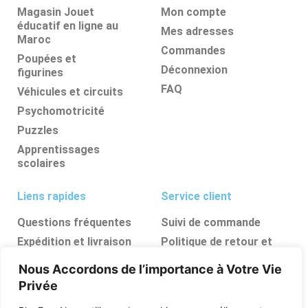
Magasin Jouet
Mon compte
éducatif en ligne au
Mes adresses
Maroc
Commandes
Poupées et
Déconnexion
figurines
FAQ
Véhicules et circuits
Psychomotricité
Puzzles
Apprentissages
scolaires
Liens rapides
Service client
Questions fréquentes
Suivi de commande
Expédition et livraison
Politique de retour et
d’annulation
Retours et
Nous Accordons de l’importance à Votre Vie
remboursements
FAQ
Privée
Ressources, conseils et
astuces