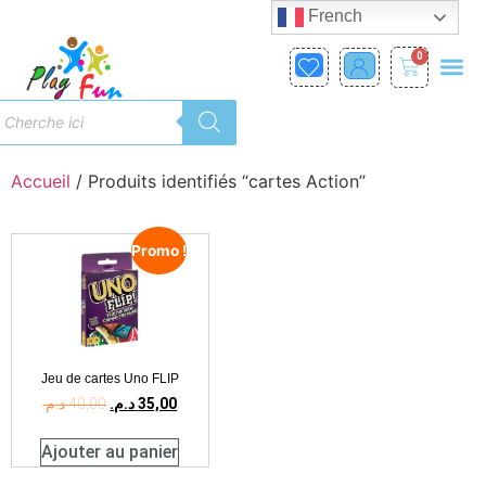
French
0
Accueil
/ Produits identifiés “cartes Action”
Promo !
Jeu de cartes Uno FLIP
د.م.
40,00
د.م.
35,00
Ajouter au panier