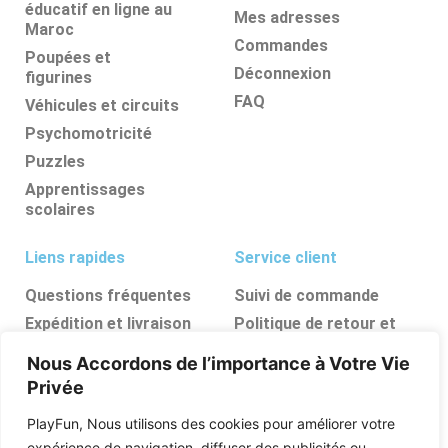
éducatif en ligne au
Mes adresses
Maroc
Commandes
Poupées et
Déconnexion
figurines
FAQ
Véhicules et circuits
Psychomotricité
Puzzles
Apprentissages
scolaires
Liens rapides
Service client
Questions fréquentes
Suivi de commande
Expédition et livraison
Politique de retour et
d’annulation
Retours et
Nous Accordons de l’importance à Votre Vie
remboursements
FAQ
Privée
Ressources, conseils et
astuces
PlayFun, Nous utilisons des cookies pour améliorer votre
Boutique
expérience de navigation, diffuser des publicités ou