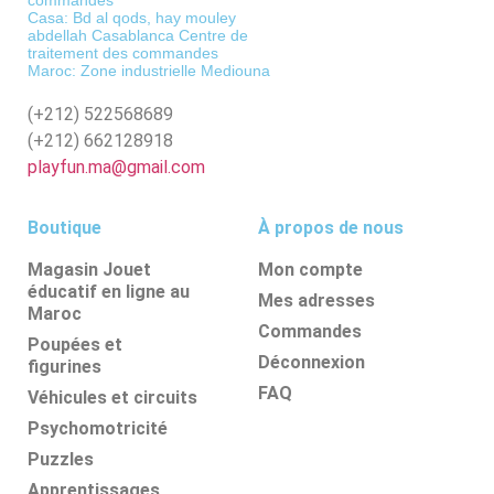
commandes
Casa: Bd al qods, hay mouley
abdellah Casablanca Centre de
traitement des commandes
Maroc: Zone industrielle Mediouna
(+212)
522568689
(+212)
662128918
playfun.ma@gmail.com
Boutique
À propos de nous
Magasin Jouet
Mon compte
éducatif en ligne au
Mes adresses
Maroc
Commandes
Poupées et
Déconnexion
figurines
FAQ
Véhicules et circuits
Psychomotricité
Puzzles
Apprentissages