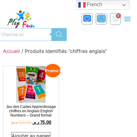
French
0
Accueil
/ Produits identifiés “chiffres anglais”
Promo !
Jeu des Cartes Apprentissage
chiffres en Anglais English
Numbers – Grand format
د.م.
120,00
د.م.
75,00
Ajouter au panier