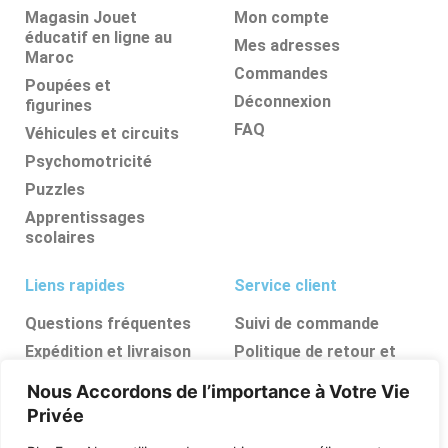
Magasin Jouet
Mon compte
éducatif en ligne au
Mes adresses
Maroc
Commandes
Poupées et
Déconnexion
figurines
FAQ
Véhicules et circuits
Psychomotricité
Puzzles
Apprentissages
scolaires
Liens rapides
Service client
Questions fréquentes
Suivi de commande
Expédition et livraison
Politique de retour et
d’annulation
Retours et
Nous Accordons de l’importance à Votre Vie
remboursements
FAQ
Privée
Ressources, conseils et
astuces