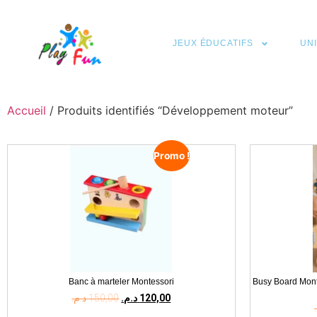
JEUX ÉDUCATIFS
UN
Accueil
/ Produits identifiés “Développement moteur”
Promo !
Banc à marteler Montessori
Busy Board Monte
د.م.
150,00
د.م.
120,00