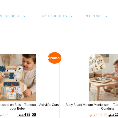
IVERS BÉBÉ
JEUX ET JOUETS
PLEIN AIR
Promo !
ssori en Bois – Tableau d’Activités Ours
Busy Board Voiture Montessori – Ta
pour Bébé
Conduite
د.م.
690,00
د.م.
485,00
د.م.
340,00
د.م.
2