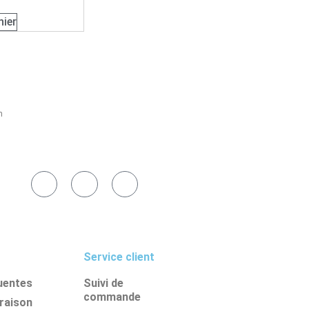
nier
h
Service client
uentes
Suivi de
commande
vraison