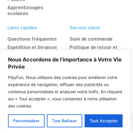
Apprentissages
scolaires
Liens rapides
Service client
Questions fréquentes
Suivi de commande
Expédition et livraison
Politique de retour et
d’annulation
Retours et
Nous Accordons de l’importance à Votre Vie
remboursements
FAQ
Privée
Ressources, conseils et
astuces
PlayFun, Nous utilisons des cookies pour améliorer votre
Boutique
expérience de navigation, diffuser des publicités ou
contenus personnalisés et analyser notre trafic. En cliquant
Qui sommes nous
sur « Tout accepter », vous consentez à notre utilisation
Posez vos questions
des cookies.
0
Personnaliser
Tout Refuser
Tout Accepter
PlayFun © 2026 Tous Les Droits Sont Réservés .