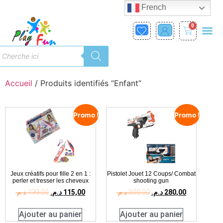
French
0
Accueil
/ Produits identifiés “Enfant”
Promo !
Promo !
Jeux créatifs pour fille 2 en 1 :
Pistolet Jouet 12 Coups/ Combat
perler et tresser les cheveux
shooting gun
د.م.
199,00
د.م.
115,00
د.م.
300,00
د.م.
280,00
Ajouter au panier
Ajouter au panier