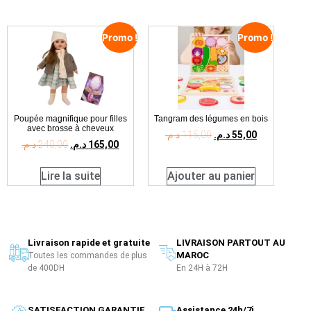
Promo !
Promo !
Poupée magnifique pour filles
Tangram des légumes en bois
avec brosse à cheveux
د.م.
115,00
د.م.
55,00
د.م.
240,00
د.م.
165,00
Lire la suite
Ajouter au panier
Livraison rapide et gratuite
LIVRAISON PARTOUT AU
MAROC
Toutes les commandes de plus
de 400DH
En 24H à 72H
SATISFACTION GARANTIE
Assistance 24h/7j