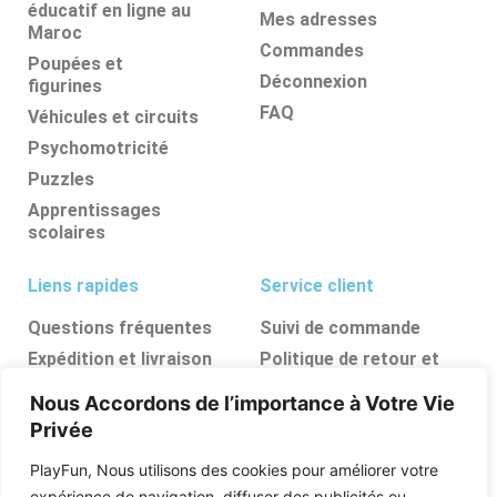
éducatif en ligne au
Mes adresses
Maroc
Commandes
Poupées et
Déconnexion
figurines
FAQ
Véhicules et circuits
Psychomotricité
Puzzles
Apprentissages
scolaires
Liens rapides
Service client
Questions fréquentes
Suivi de commande
Expédition et livraison
Politique de retour et
d’annulation
Retours et
Nous Accordons de l’importance à Votre Vie
remboursements
FAQ
Privée
Ressources, conseils et
astuces
PlayFun, Nous utilisons des cookies pour améliorer votre
Boutique
expérience de navigation, diffuser des publicités ou