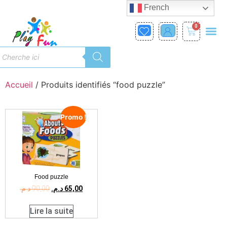
French
0
Accueil
/ Produits identifiés “food puzzle”
Promo !
Food puzzle
د.م.
90,00
د.م.
65,00
Lire la suite