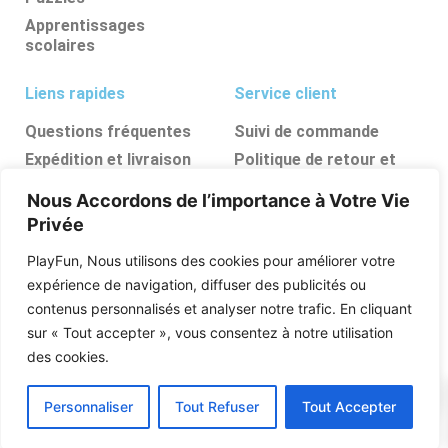
Apprentissages
scolaires
Liens rapides
Service client
Questions fréquentes
Suivi de commande
Expédition et livraison
Politique de retour et
d’annulation
Retours et
Nous Accordons de l’importance à Votre Vie
remboursements
FAQ
Privée
Ressources, conseils et
astuces
PlayFun, Nous utilisons des cookies pour améliorer votre
Boutique
expérience de navigation, diffuser des publicités ou
contenus personnalisés et analyser notre trafic. En cliquant
Qui sommes nous
sur « Tout accepter », vous consentez à notre utilisation
Posez vos questions
des cookies.
0
Personnaliser
Tout Refuser
Tout Accepter
PlayFun © 2026 Tous Les Droits Sont Réservés .