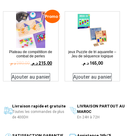
Promo !
Plateau de compétition de
jeux Puzzle de tri aquarelle –
combat de perles
Jeu de séquence logique
د.م.
280,00
د.م.
215,00
د.م.
165,00
Ajouter au panier
Ajouter au panier
Livraison rapide et gratuite
LIVRAISON PARTOUT AU
MAROC
Toutes les commandes de plus
de 400DH
En 24H à 72H
SATISFACTION GARANTIE
Assistance 24h/7j