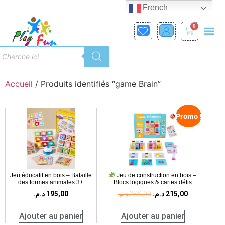
French
0
Accueil
/ Produits identifiés “game Brain”
Promo !
Jeu éducatif en bois – Bataille
Jeu de construction en bois –
des formes animales 3+
Blocs logiques & cartes défis
د.م.
195,00
د.م.
280,00
د.م.
215,00
Ajouter au panier
Ajouter au panier