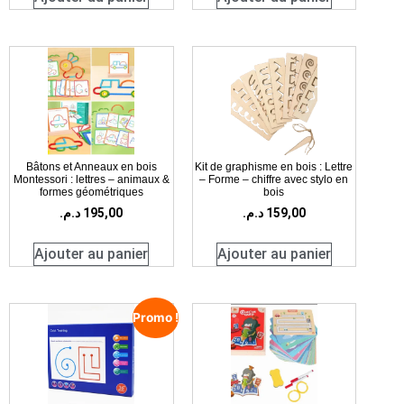
Bâtons et Anneaux en bois
Kit de graphisme en bois : Lettre
Montessori : lettres – animaux &
– Forme – chiffre avec stylo en
formes géométriques
bois
د.م.
195,00
د.م.
159,00
Ajouter au panier
Ajouter au panier
Promo !