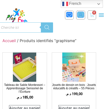
French
0
Accueil
/ Produits identifiés “graphisme”
Tableau de Sable Montessori –
Jouets de dessin en bois : Jouets
Apprentissage Sensoriel de
éducatifs & créatifs – 55 Pièces
l’Écriture
د.م.
199,00
د.م.
185,00
Ajouter au panier
Ajouter au panier