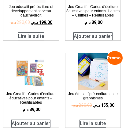
Jeu éducatif pré-écriture et
Jeu Creatif – Cartes d’écriture
développement cerveau
éducatives pour enfants- Lettres
gauche/droit
– Chiffres – Réutilisables
د.م.
220,00
د.م.
199,00
د.م.
89,00
Lire la suite
Ajouter au panier
Promo !
Jeu Creatif – Cartes d’écriture
Jeu éducatif pré-écriture et de
éducatives pour enfants –
graphismes
Réutilisables
د.م.
220,00
د.م.
155,00
د.م.
89,00
Ajouter au panier
Lire la suite