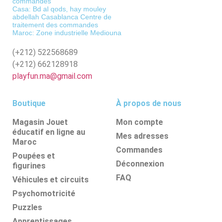
commandes
Casa: Bd al qods, hay mouley
abdellah Casablanca Centre de
traitement des commandes
Maroc: Zone industrielle Mediouna
(+212)
522568689
(+212)
662128918
playfun.ma@gmail.com
Boutique
À propos de nous
Magasin Jouet
Mon compte
éducatif en ligne au
Mes adresses
Maroc
Commandes
Poupées et
Déconnexion
figurines
FAQ
Véhicules et circuits
Psychomotricité
Puzzles
Apprentissages