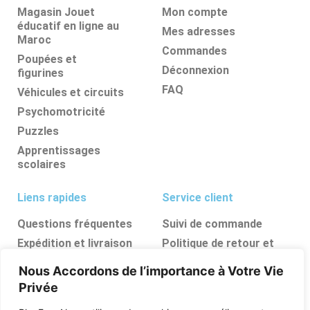
Magasin Jouet
Mon compte
éducatif en ligne au
Mes adresses
Maroc
Commandes
Poupées et
Déconnexion
figurines
FAQ
Véhicules et circuits
Psychomotricité
Puzzles
Apprentissages
scolaires
Liens rapides
Service client
Questions fréquentes
Suivi de commande
Expédition et livraison
Politique de retour et
d’annulation
Retours et
Nous Accordons de l’importance à Votre Vie
remboursements
FAQ
Privée
Ressources, conseils et
astuces