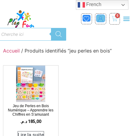
French
0
Accueil
/ Produits identifiés “jeu perles en bois”
Jeu de Perles en Bois
Numérique – Apprendre les
Chiffres en S’amusant
د.م.
185,00
Lire la suite