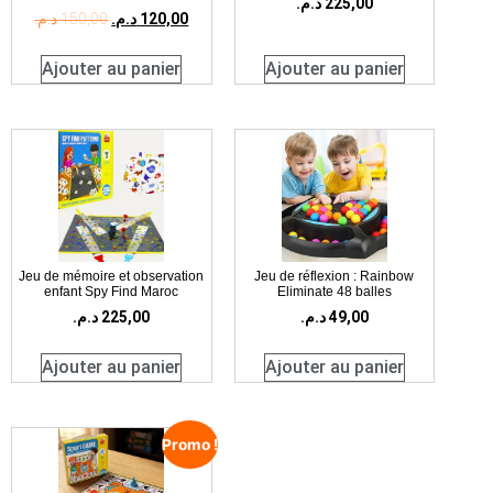
د.م.
225,00
د.م.
150,00
د.م.
120,00
Ajouter au panier
Ajouter au panier
Jeu de mémoire et observation
Jeu de réflexion : Rainbow
enfant Spy Find Maroc
Eliminate 48 balles
د.م.
225,00
د.م.
49,00
Ajouter au panier
Ajouter au panier
Promo !