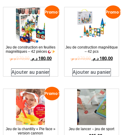
Promo !
Promo !
Jeu de construction en feuilles
Jeu de construction magnétique
magnétiques – 42 pièces
– 42 pcs
د.م.
270,00
د.م.
180,00
د.م.
270,00
د.م.
180,00
Ajouter au panier
Ajouter au panier
Promo !
Jeu de la chantilly « Pie face »
Jeu de lancer – jeu de sport
version cannon