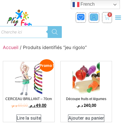
French
0
Accueil
/ Produits identifiés “jeu rigolo”
Promo !
CERCEAU BRILLANT – 70cm
Découpe fruits et légumes
د.م.
69,00
د.م.
49,00
د.م.
240,00
Lire la suite
Ajouter au panier