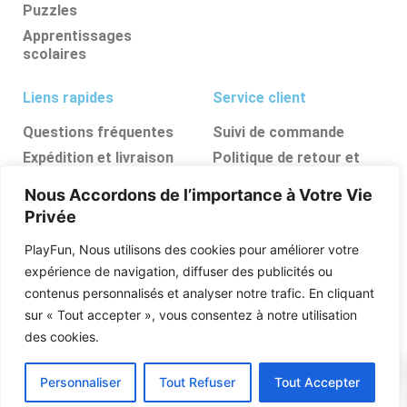
Puzzles
Apprentissages
scolaires
Liens rapides
Service client
Questions fréquentes
Suivi de commande
Expédition et livraison
Politique de retour et
d’annulation
Retours et
Nous Accordons de l’importance à Votre Vie
remboursements
FAQ
Privée
Ressources, conseils et
astuces
PlayFun, Nous utilisons des cookies pour améliorer votre
Boutique
expérience de navigation, diffuser des publicités ou
contenus personnalisés et analyser notre trafic. En cliquant
Qui sommes nous
sur « Tout accepter », vous consentez à notre utilisation
Posez vos questions
des cookies.
0
Personnaliser
Tout Refuser
Tout Accepter
PlayFun © 2026 Tous Les Droits Sont Réservés .