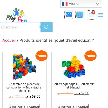
French
0
Accueil
/ Produits identifiés “jouet d’éveil éducatif”
Promo !
Promo !
Ensemble de pièces de
Jeu d’engrenages – Jeu créatif
construction – Jeu créatif et
et éducatif
éducatif
د.م.
120,00
د.م.
69,00
د.م.
120,00
د.م.
69,00
Ajouter au panier
Ajouter au panier