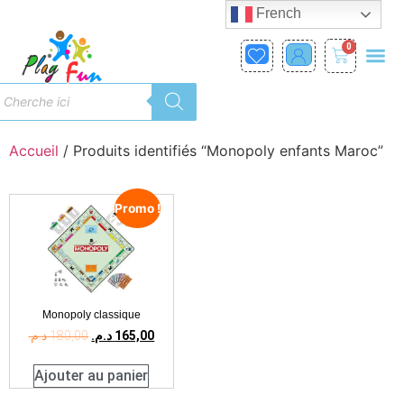
French
0
Accueil
/ Produits identifiés “Monopoly enfants Maroc”
Promo !
Monopoly classique
د.م.
180,00
د.م.
165,00
Ajouter au panier