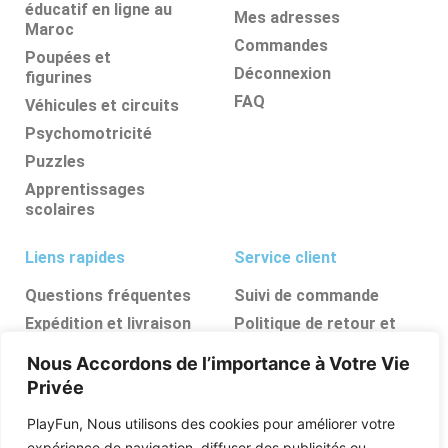
éducatif en ligne au
Mes adresses
Maroc
Commandes
Poupées et
Déconnexion
figurines
FAQ
Véhicules et circuits
Psychomotricité
Puzzles
Apprentissages
scolaires
Liens rapides
Service client
Questions fréquentes
Suivi de commande
Expédition et livraison
Politique de retour et
d’annulation
Retours et
Nous Accordons de l’importance à Votre Vie
remboursements
FAQ
Privée
Ressources, conseils et
astuces
PlayFun, Nous utilisons des cookies pour améliorer votre
Boutique
expérience de navigation, diffuser des publicités ou