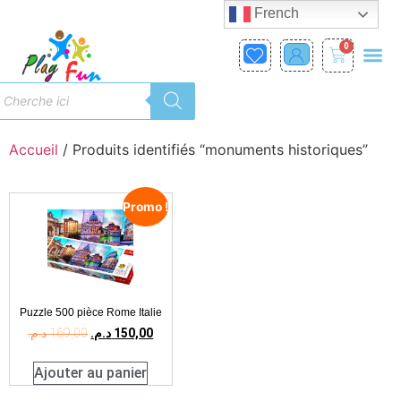
French
0
Accueil
/ Produits identifiés “monuments historiques”
Promo !
Puzzle 500 pièce Rome Italie
د.م.
169,00
د.م.
150,00
Ajouter au panier