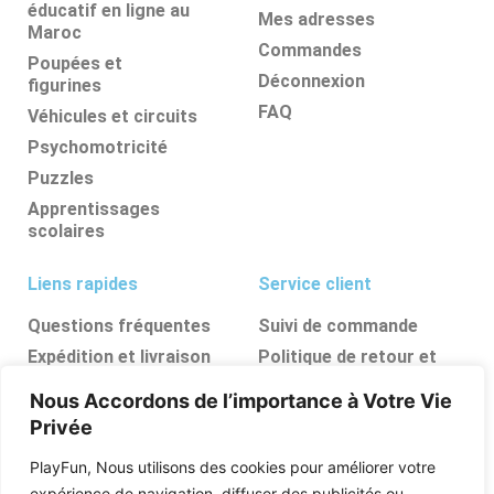
éducatif en ligne au
Mes adresses
Maroc
Commandes
Poupées et
Déconnexion
figurines
FAQ
Véhicules et circuits
Psychomotricité
Puzzles
Apprentissages
scolaires
Liens rapides
Service client
Questions fréquentes
Suivi de commande
Expédition et livraison
Politique de retour et
d’annulation
Retours et
Nous Accordons de l’importance à Votre Vie
remboursements
FAQ
Privée
Ressources, conseils et
astuces
PlayFun, Nous utilisons des cookies pour améliorer votre
Boutique
expérience de navigation, diffuser des publicités ou