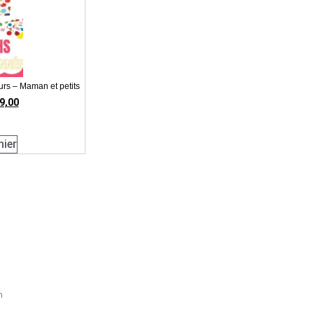
urs – Maman et petits
9,00
nier
h