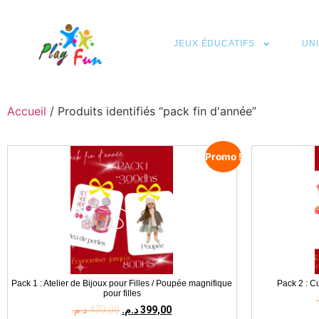
JEUX ÉDUCATIFS
UN
Accueil
/ Produits identifiés “pack fin d'année”
Promo !
Pack 1 : Atelier de Bijoux pour Filles / Poupée magnifique
Pack 2 : C
pour filles
د.م.
479,00
د.م.
399,00