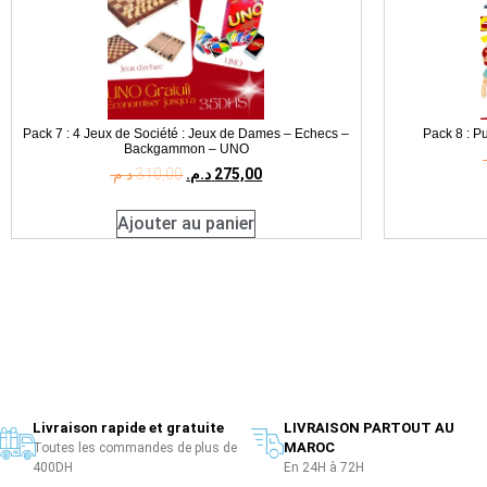
Pack 7 : 4 Jeux de Société : Jeux de Dames – Echecs –
Pack 8 : P
Backgammon – UNO
د.م.
310,00
د.م.
275,00
Ajouter au panier
Livraison rapide et gratuite
LIVRAISON PARTOUT AU
MAROC
Toutes les commandes de plus de
400DH
En 24H à 72H