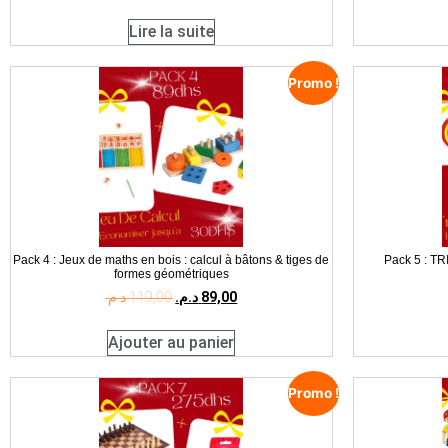
Lire la suite
Promo !
Pack 4 : Jeux de maths en bois : calcul à bâtons & tiges de
Pack 5 : TR
formes géométriques
د.م.
119,00
د.م.
89,00
Ajouter au panier
Promo !