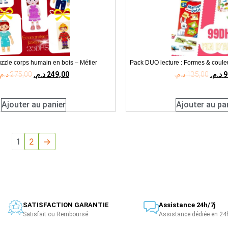
uzzle corps humain en bois – Métier
Pack DUO lecture : Formes & coule
د.م.
275,00
د.م.
249,00
د.م.
135,00
د.م.
9
Ajouter au panier
Ajouter au pa
1
2
→
SATISFACTION GARANTIE
Assistance 24h/7j
Satisfait ou Remboursé
Assistance dédiée en 24