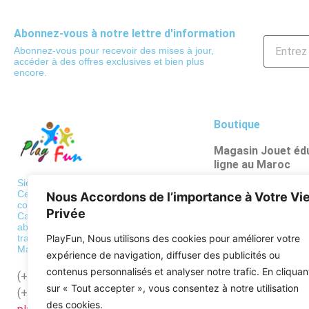
Abonnez-vous à notre lettre d'information
Abonnez-vous pour recevoir des mises à jour,
accéder à des offres exclusives et bien plus
encore.
Boutique
Magasin Jouet édu
ligne au Maroc
Poupées et figuri
Siège: 36 BD de Paris, Casablanca
Centre de traitement des
Nous Accordons de l’importance à Votre Vi
Véhicules et circu
commandes
Privée
Casa: Bd al qods, hay mouley
Psychomotricité
abdellah Casablanca Centre de
PlayFun, Nous utilisons des cookies pour améliorer votre
traitement des commandes
Puzzles
Maroc: Zone industrielle Mediouna
expérience de navigation, diffuser des publicités ou
Apprentissages sc
contenus personnalisés et analyser notre trafic. En cliquan
(+212)
522568689
sur « Tout accepter », vous consentez à notre utilisation
(+212)
662128918
des cookies.