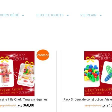
IVERS BÉBÉ
JEUX ET JOUETS
PLEIN AIR
Promo !
uisine little Chef / Tangram légumes
Pack 3 : Jeux de construction : Vis 
د.م.
395,00
د.م.
360,00
د.م.
169,00
د.م.
1