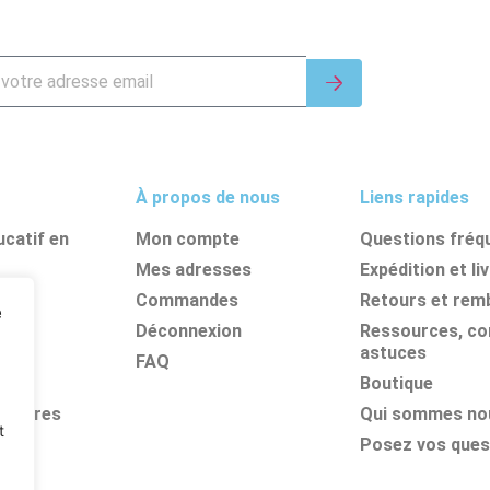
À propos de nous
Liens rapides
catif en
Mon compte
Questions fréq
Mes adresses
Expédition et li
nes
Commandes
Retours et re
e
its
Déconnexion
Ressources, con
astuces
FAQ
Boutique
olaires
Qui sommes no
t
Posez vos ques