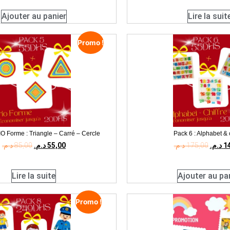
Ajouter au panier
Lire la suit
Promo !
IO Forme : Triangle – Carré – Cercle
Pack 6 : Alphabet & c
د.م.
85,00
د.م.
55,00
د.م.
175,00
د.م.
1
Lire la suite
Ajouter au pa
Promo !