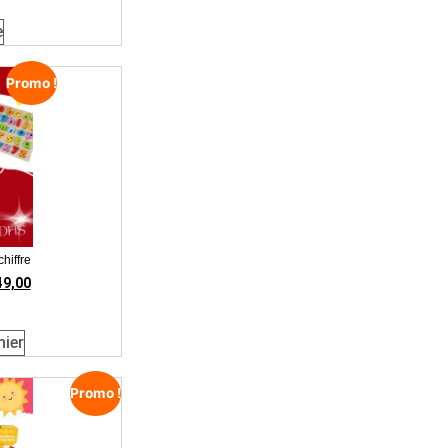
e
Promo !
hiffre
49,00
nier
Promo !