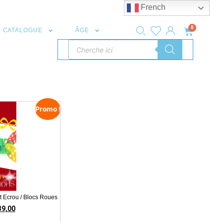
French
0
CATALOGUE
ÂGE
Promo !
et Ecrou / Blocs Roues
39,00