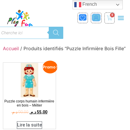
French
0
Accueil
/ Produits identifiés “Puzzle Infirmière Bois Fille”
Promo !
Puzzle corps humain infermière
en bois – Métier
د.م.
90,00
د.م.
55,00
Lire la suite