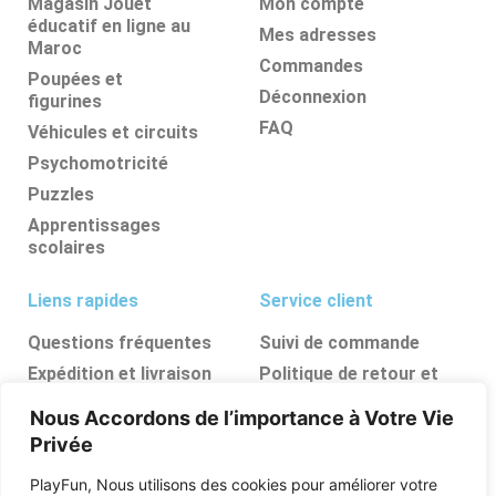
Magasin Jouet
Mon compte
éducatif en ligne au
Mes adresses
Maroc
Commandes
Poupées et
Déconnexion
figurines
FAQ
Véhicules et circuits
Psychomotricité
Puzzles
Apprentissages
scolaires
Liens rapides
Service client
Questions fréquentes
Suivi de commande
Expédition et livraison
Politique de retour et
d’annulation
Retours et
Nous Accordons de l’importance à Votre Vie
remboursements
FAQ
Privée
Ressources, conseils et
astuces
PlayFun, Nous utilisons des cookies pour améliorer votre