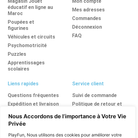
Magasin Jouet
Mon compte
éducatif en ligne au
Mes adresses
Maroc
Commandes
Poupées et
Déconnexion
figurines
FAQ
Véhicules et circuits
Psychomotricité
Puzzles
Apprentissages
scolaires
Liens rapides
Service client
Questions fréquentes
Suivi de commande
Expédition et livraison
Politique de retour et
d’annulation
Retours et
Nous Accordons de l’importance à Votre Vie
remboursements
FAQ
Privée
Ressources, conseils et
astuces
PlayFun, Nous utilisons des cookies pour améliorer votre