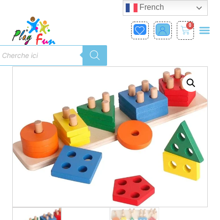
French
0