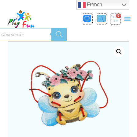
French
0