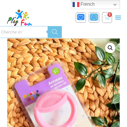
French
0