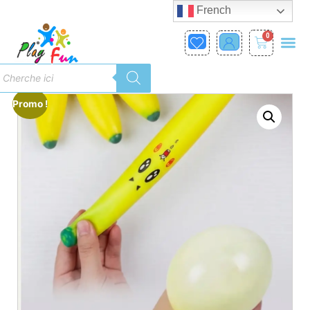
French
0
Promo !