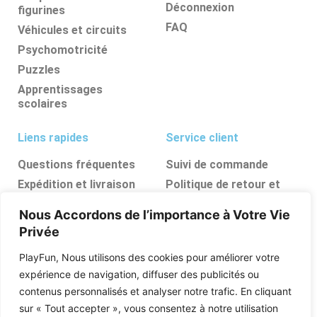
Déconnexion
figurines
FAQ
Véhicules et circuits
Psychomotricité
Puzzles
Apprentissages
scolaires
Liens rapides
Service client
Questions fréquentes
Suivi de commande
Expédition et livraison
Politique de retour et
d’annulation
Retours et
Nous Accordons de l’importance à Votre Vie
remboursements
FAQ
Privée
Ressources, conseils et
astuces
PlayFun, Nous utilisons des cookies pour améliorer votre
Boutique
expérience de navigation, diffuser des publicités ou
contenus personnalisés et analyser notre trafic. En cliquant
Qui sommes nous
sur « Tout accepter », vous consentez à notre utilisation
Posez vos questions