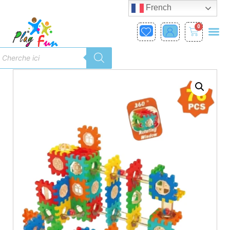
French
0