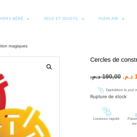
IVERS BÉBÉ
JEUX ET JOUETS
PLEIN AIR
ction magiques
Cercles de const
د.م.
190,00
د.م.
Expédition le jou
Rupture de stock
Livraison rapide
Paiem
liv