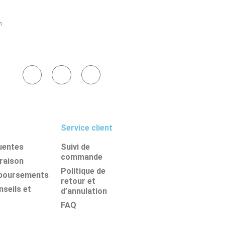
h
Service client
uentes
Suivi de
commande
vraison
Politique de
mboursements
retour et
seils et
d’annulation
FAQ