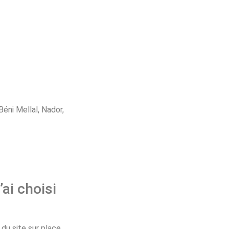
éni Mellal, Nador,
’ai choisi
u site sur place.