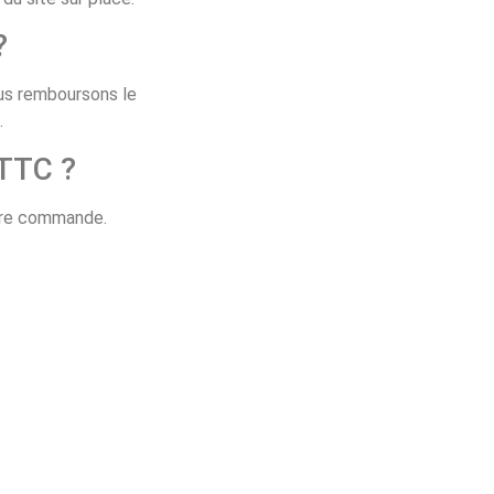
?
ous remboursons le
.
 TTC ?
otre commande.