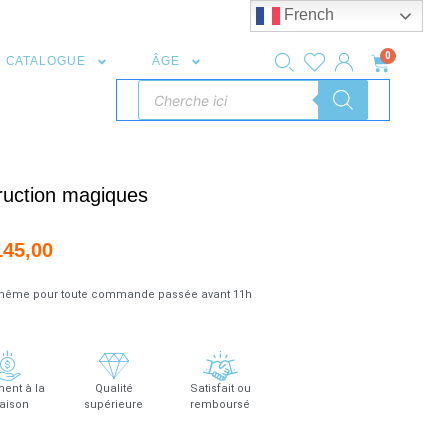
French
0
CATALOGUE
ÂGE
ruction magiques
145,00
r même pour toute commande passée avant 11h
ent à la
Qualité
Satisfait ou
raison
supérieure
remboursé