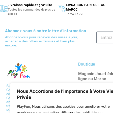
Livraison rapide et gratuite
LIVRAISON PARTOUT AU
MAROC
Toutes les commandes de plus de
400DH
En 24H à 72H
Abonnez-vous à notre lettre d'information
Abonnez-vous pour recevoir des mises à jour,
accéder à des offres exclusives et bien plus
encore.
Boutique
Magasin Jouet édu
ligne au Maroc
Poupées et figuri
Siège: 36 BD de Paris, Casablanca
Centre de traitement des
Nous Accordons de l’importance à Votre Vi
Véhicules et circu
commandes
Privée
Casa: Bd al qods, hay mouley
Psychomotricité
abdellah Casablanca Centre de
traitement des commandes
PlayFun, Nous utilisons des cookies pour améliorer votre
Puzzles
Maroc: Zone industrielle Mediouna
expérience de navigation, diffuser des publicités ou