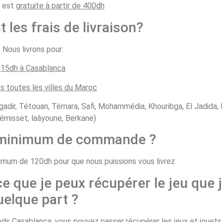
n est
gratuite à partir de 400dh
t les frais de livraison?
Nous livrons pour:
15dh à Casablanca
s toutes les villes du Maroc
gadir, Tétouan, Témara, Safi, Mohammédia, Khouribga, El Jadida, B
émisset, laâyoune, Berkane)
e minimum de commande ?
um de 120dh pour que nous puissions vous livrez
ce que je peux récupérer le jeu que j
uelque part ?
 Casablanca, vous pouvez passer récupérer les jeux et jouets d