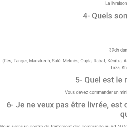
La livraiso
4- Quels son
39dh dan
(Fés, Tanger, Marrakech, Salé, Meknès, Oujda, Rabat, Kénitra, A
Taza, Kh
5- Quel est l
Vous devez commander un minim
6- Je ne veux pas être livrée, est 
q
Nous avons un centre de traitement des commande au Bd Al Qods