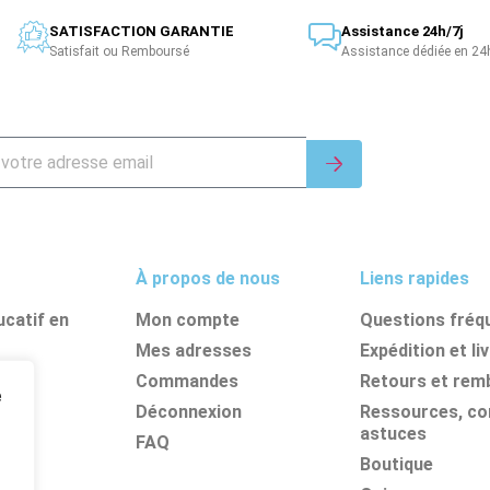
SATISFACTION GARANTIE
Assistance 24h/7j
Satisfait ou Remboursé
Assistance dédiée en 24
À propos de nous
Liens rapides
catif en
Mon compte
Questions fréq
Mes adresses
Expédition et li
nes
Commandes
Retours et re
e
its
Déconnexion
Ressources, con
astuces
FAQ
Boutique