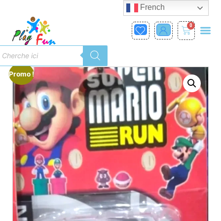
French
0
Promo !