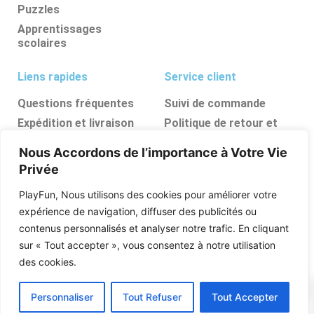
Puzzles
Apprentissages
scolaires
Liens rapides
Service client
Questions fréquentes
Suivi de commande
Expédition et livraison
Politique de retour et
d’annulation
Retours et
Nous Accordons de l’importance à Votre Vie
remboursements
FAQ
Privée
Ressources, conseils et
astuces
PlayFun, Nous utilisons des cookies pour améliorer votre
Boutique
expérience de navigation, diffuser des publicités ou
contenus personnalisés et analyser notre trafic. En cliquant
Qui sommes nous
sur « Tout accepter », vous consentez à notre utilisation
Posez vos questions
des cookies.
0
Personnaliser
Tout Refuser
Tout Accepter
PlayFun © 2026 Tous Les Droits Sont Réservés .