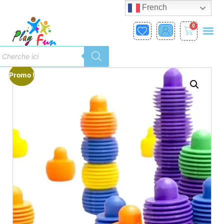
French
0
Promo !