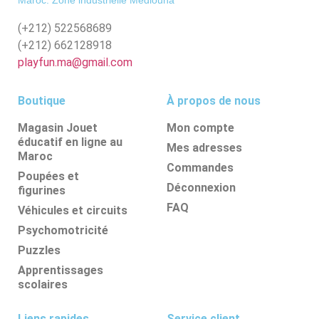
(+212)
522568689
(+212)
662128918
playfun.ma@gmail.com
Boutique
À propos de nous
Magasin Jouet
Mon compte
éducatif en ligne au
Mes adresses
Maroc
Commandes
Poupées et
Déconnexion
figurines
FAQ
Véhicules et circuits
Psychomotricité
Puzzles
Apprentissages
scolaires
Liens rapides
Service client