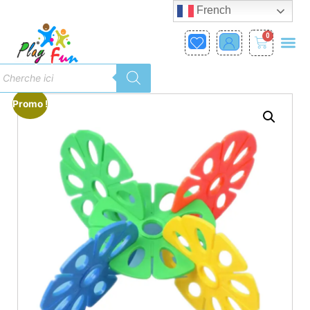
French
0
Promo !