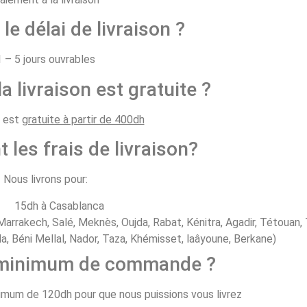
 le délai de livraison ?
1 – 5 jours ouvrables
la livraison est gratuite ?
n est
gratuite à partir de 400dh
t les frais de livraison?
Nous livrons pour:
15dh à Casablanca
arrakech, Salé, Meknès, Oujda, Rabat, Kénitra, Agadir, Tétouan, 
, Béni Mellal, Nador, Taza, Khémisset, laâyoune, Berkane)
e minimum de commande ?
um de 120dh pour que nous puissions vous livrez