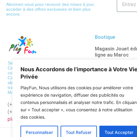
Abonnez-vous pour recevoir des mises à jour,
accéder à des offres exclusives et bien plus
encore.
Boutique
Magasin Jouet édu
ligne au Maroc
Poupées et figuri
Siège: 36 BD de Paris, Casablanca
Centre de traitement des
Nous Accordons de l’importance à Votre Vi
Véhicules et circu
commandes
Privée
Casa: Bd al qods, hay mouley
Psychomotricité
abdellah Casablanca Centre de
traitement des commandes
PlayFun, Nous utilisons des cookies pour améliorer votre
Puzzles
Maroc: Zone industrielle Mediouna
expérience de navigation, diffuser des publicités ou
Apprentissages sc
contenus personnalisés et analyser notre trafic. En cliquan
(+212)
522568689
sur « Tout accepter », vous consentez à notre utilisation
(+212)
662128918
des cookies.
playfun.ma@gmail.com
Personnaliser
Tout Refuser
Tout Accepter