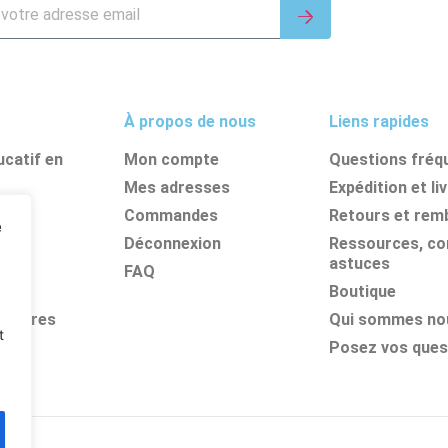
À propos de nous
Liens rapides
catif en
Mon compte
Questions fréq
Mes adresses
Expédition et li
nes
Commandes
Retours et re
e
its
Déconnexion
Ressources, con
astuces
FAQ
Boutique
olaires
Qui sommes no
t
Posez vos ques