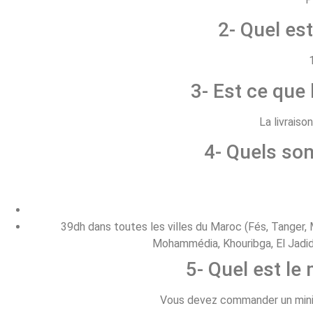
2- Quel est
3- Est ce que 
La livraiso
4- Quels son
39dh dans toutes les villes du Maroc (Fés, Tanger, M
Mohammédia, Khouribga, El Jadida
5- Quel est l
Vous devez commander un minim