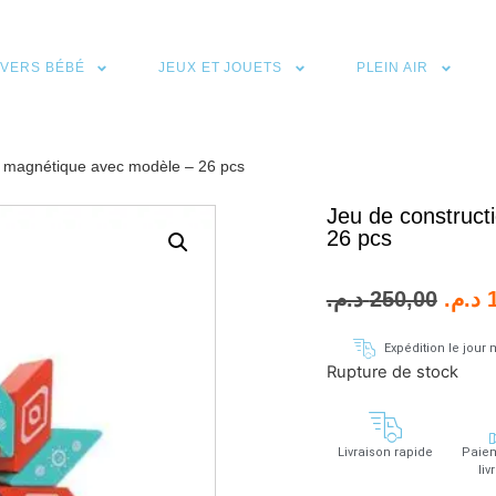
IVERS BÉBÉ
JEUX ET JOUETS
PLEIN AIR
n magnétique avec modèle – 26 pcs
Jeu de construct
26 pcs
د.م.
250,00
د.م.
Expédition le jou
Rupture de stock
Livraison rapide
Paiem
liv