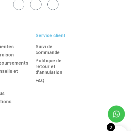
Service client
uentes
Suivi de
commande
vraison
Politique de
mboursements
retour et
seils et
d’annulation
FAQ
us
tions
0