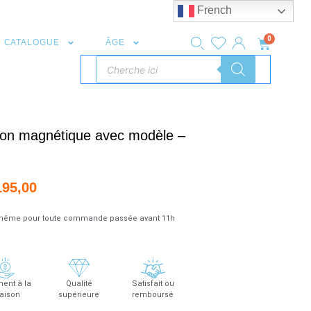
French
0
CATALOGUE
ÂGE
ion magnétique avec modèle –
195,00
r même pour toute commande passée avant 11h
ent à la
Qualité
Satisfait ou
raison
supérieure
remboursé