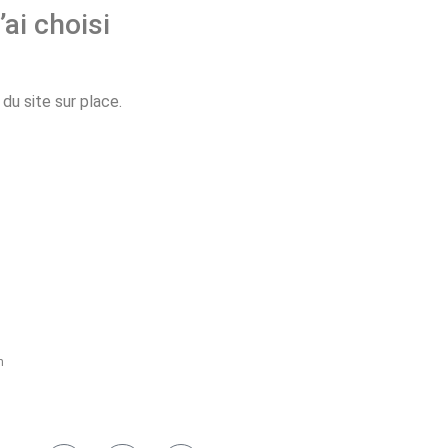
’ai choisi
u site sur place.
h