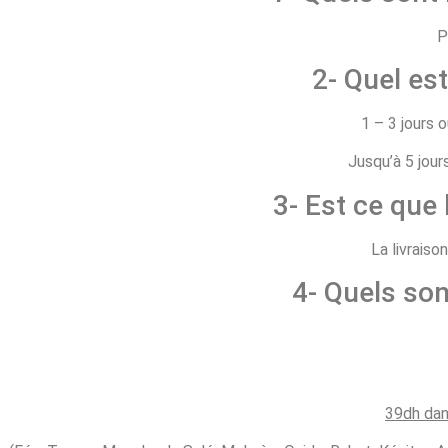
P
2- Quel est
1 – 3 jours 
Jusqu’à 5 jour
3- Est ce que 
La livraiso
4- Quels son
39dh dan