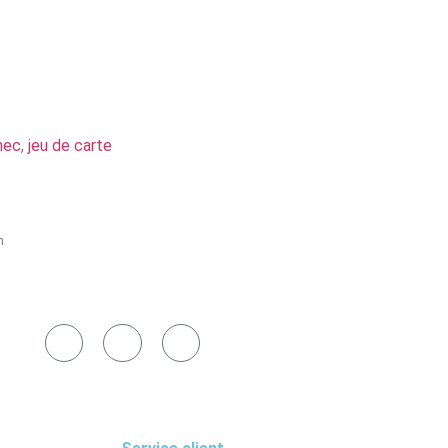
hec
,
jeu de carte
h