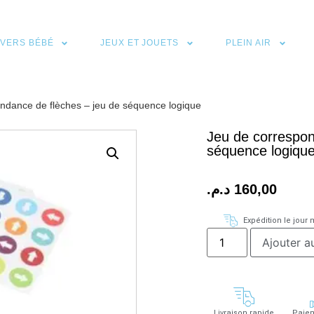
IVERS BÉBÉ
JEUX ET JOUETS
PLEIN AIR
ndance de flèches – jeu de séquence logique
Jeu de correspon
séquence logiqu
د.م.
160,00
Expédition le jou
Ajouter a
Livraison rapide
Paiem