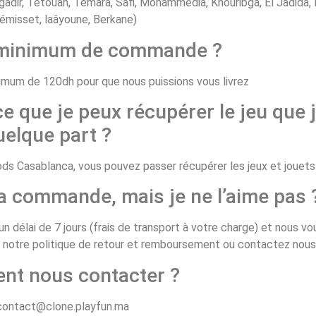
gadir, Tétouan, Témara, Safi, Mohammédia, Khouribga, El Jadida, B
émisset, laâyoune, Berkane)
e minimum de commande ?
um de 120dh pour que nous puissions vous livrez
ce que je peux récupérer le jeu que j
uelque part ?
 Casablanca, vous pouvez passer récupérer les jeux et jouets d
ma commande, mais je ne l’aime pas 
n délai de 7 jours (frais de transport à votre charge) et nous v
z notre politique de retour et remboursement ou contactez nous
nt nous contacter ?
 contact@clone.playfun.ma