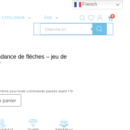
French
0
CATALOGUE
ÂGE
dance de flèches – jeu de
e
r même pour toute commande passée avant 11h
u panier
ent à la
Qualité
Satisfait ou