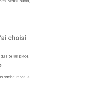
éni Mellal, Nador,
’ai choisi
u site sur place.
?
ous remboursons le
.