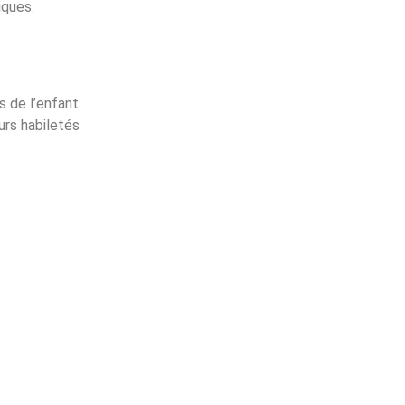
iques.
 de l’enfant
urs habiletés