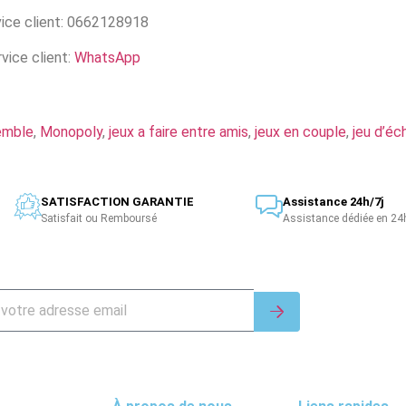
ice client: 0662128918
vice client:
WhatsApp
emble
,
Monopoly
,
jeux a faire entre amis
,
jeux en couple
,
jeu d’éc
SATISFACTION GARANTIE
Assistance 24h/7j
Satisfait ou Remboursé
Assistance dédiée en 24