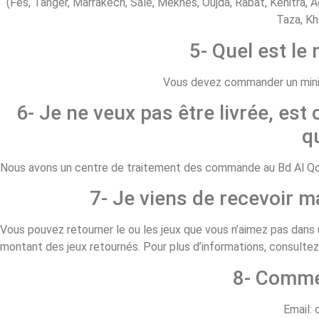
(Fés, Tanger, Marrakech, Salé, Meknès, Oujda, Rabat, Kénitra, A
Taza, Kh
5- Quel est l
Vous devez commander un minim
6- Je ne veux pas être livrée, est 
q
Nous avons un centre de traitement des commande au Bd Al Qods
7- Je viens de recevoir 
Vous pouvez retourner le ou les jeux que vous n’aimez pas dans u
montant des jeux retournés. Pour plus d’informations, consulte
8- Comme
Email: