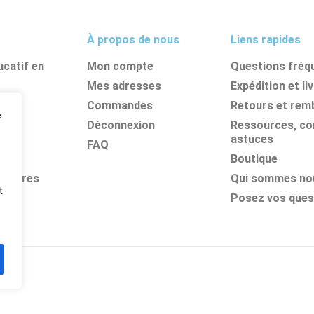
À propos de nous
Liens rapides
catif en
Mon compte
Questions fréq
Mes adresses
Expédition et li
nes
Commandes
Retours et re
e
its
Déconnexion
Ressources, con
astuces
FAQ
Boutique
olaires
Qui sommes no
t
Posez vos ques