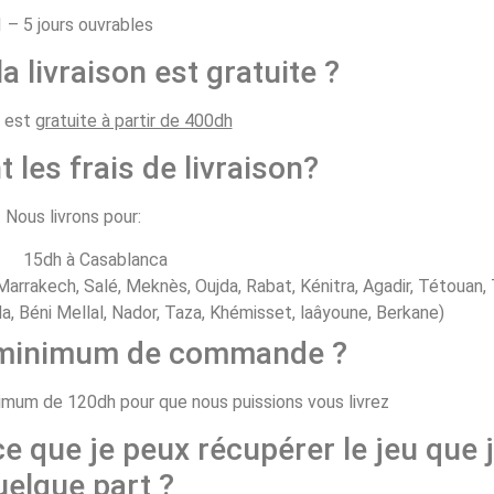
1 – 5 jours ouvrables
la livraison est gratuite ?
n est
gratuite à partir de 400dh
t les frais de livraison?
Nous livrons pour:
15dh à Casablanca
arrakech, Salé, Meknès, Oujda, Rabat, Kénitra, Agadir, Tétouan, 
, Béni Mellal, Nador, Taza, Khémisset, laâyoune, Berkane)
e minimum de commande ?
um de 120dh pour que nous puissions vous livrez
ce que je peux récupérer le jeu que j
uelque part ?