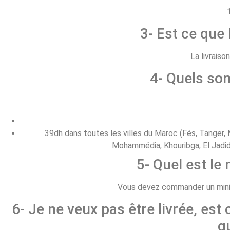
3- Est ce que 
La livraiso
4- Quels son
39dh dans toutes les villes du Maroc (Fés, Tanger, M
Mohammédia, Khouribga, El Jadida
5- Quel est l
Vous devez commander un minim
6- Je ne veux pas être livrée, est 
q