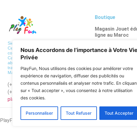
Boutique
Magasin Jouet édu
ligne au Maroc
Poupées et figuri
Siège: 36 BD de Paris, Casablanca
Centre de traitement des
Nous Accordons de l’importance à Votre Vi
Véhicules et circu
commandes
Privée
Casa: Bd al qods, hay mouley
Psychomotricité
abdellah Casablanca Centre de
traitement des commandes
PlayFun, Nous utilisons des cookies pour améliorer votre
Puzzles
Maroc: Zone industrielle Mediouna
expérience de navigation, diffuser des publicités ou
Apprentissages sc
contenus personnalisés et analyser notre trafic. En cliquan
(+212)
522568689
sur « Tout accepter », vous consentez à notre utilisation
(+212)
662128918
des cookies.
playfun.ma@gmail.com
Personnaliser
Tout Refuser
Tout Accepter
PlayFun © 2026 Tous Les Droits Sont Réservés .