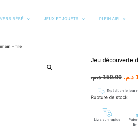
IVERS BÉBÉ
JEUX ET JOUETS
PLEIN AIR
main – fille
Jeu découverte d
د.م.
150,00
د.م.
Expédition le jou
Rupture de stock
Livraison rapide
Paiem
liv