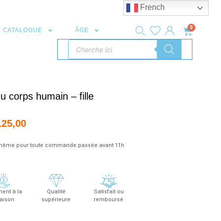
French
0
CATALOGUE
ÂGE
u corps humain – fille
125,00
r même pour toute commande passée avant 11h
ent à la
Qualité
Satisfait ou
raison
supérieure
remboursé