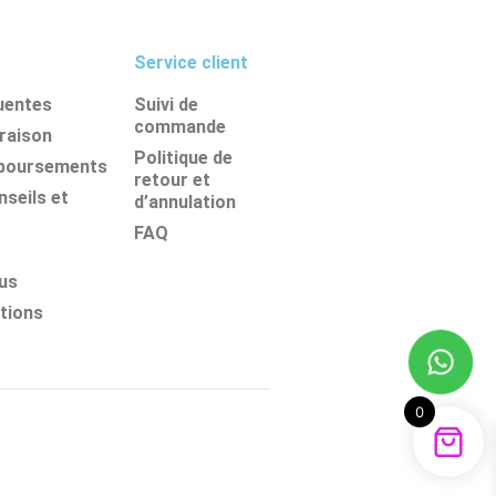
Service client
uentes
Suivi de
commande
vraison
Politique de
mboursements
retour et
seils et
d’annulation
FAQ
us
tions
0