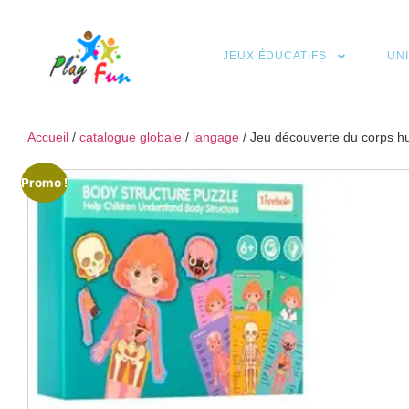
JEUX ÉDUCATIFS
UN
Accueil
/
catalogue globale
/
langage
/ Jeu découverte du corps hu
Promo !