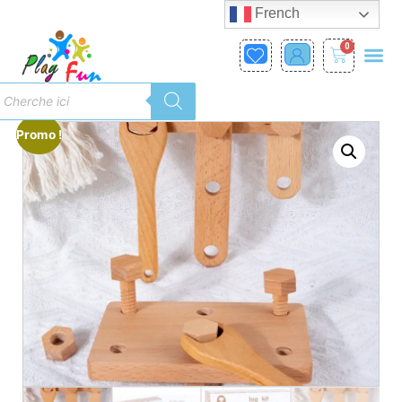
French
0
Promo !