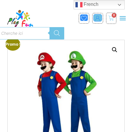
French
0
Promo !