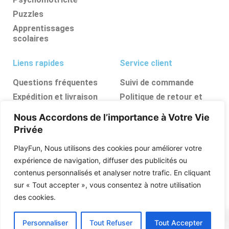
Puzzles
Apprentissages
scolaires
Liens rapides
Service client
Questions fréquentes
Suivi de commande
Expédition et livraison
Politique de retour et
d’annulation
Retours et
Nous Accordons de l’importance à Votre Vie
remboursements
FAQ
Privée
Ressources, conseils et
astuces
PlayFun, Nous utilisons des cookies pour améliorer votre
Boutique
expérience de navigation, diffuser des publicités ou
contenus personnalisés et analyser notre trafic. En cliquant
Qui sommes nous
sur « Tout accepter », vous consentez à notre utilisation
Posez vos questions
des cookies.
0
Personnaliser
Tout Refuser
Tout Accepter
PlayFun © 2026 Tous Les Droits Sont Réservés .