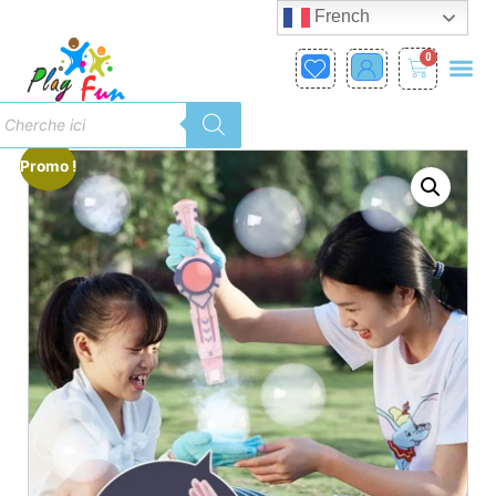
French
0
Promo !