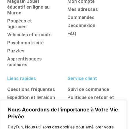
Magasin Jouet
Mon compte
éducatif en ligne au
Mes adresses
Maroc
Commandes
Poupées et
Déconnexion
figurines
FAQ
Véhicules et circuits
Psychomotricité
Puzzles
Apprentissages
scolaires
Liens rapides
Service client
Questions fréquentes
Suivi de commande
Expédition et livraison
Politique de retour et
d’annulation
Retours et
Nous Accordons de l’importance à Votre Vie
remboursements
FAQ
Privée
Ressources, conseils et
astuces
PlayFun, Nous utilisons des cookies pour améliorer votre