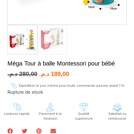
Méga Tour à balle Montessori pour bébé
د.م.
280,00
د.م.
189,00
Expédition le jour même pour toute commande passée avant 11h
Rupture de stock
Livraison rapide
Paiement à la
Qualité
Satisfait ou
livraison
supérieure
remboursé