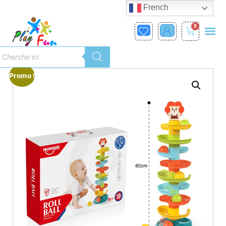
French
0
Promo !