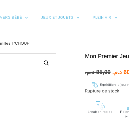
IVERS BÉBÉ
JEUX ET JOUETS
PLEIN AIR
amilles T’CHOUPI
Mon Premier Jeu
د.م.
85,00
د.م.
6
Expédition le jou
Rupture de stock
Livraison rapide
Paiem
liv