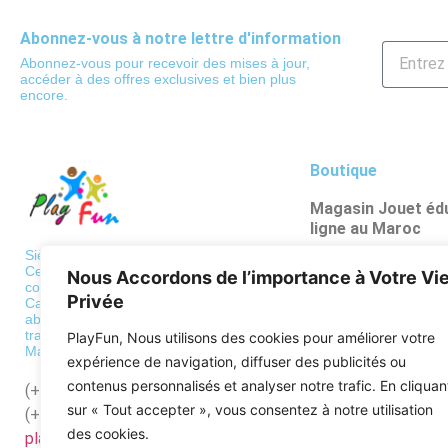
Abonnez-vous à notre lettre d'information
Abonnez-vous pour recevoir des mises à jour,
accéder à des offres exclusives et bien plus
encore.
Boutique
Magasin Jouet édu
ligne au Maroc
Poupées et figuri
Siège: 36 BD de Paris, Casablanca
Centre de traitement des
Nous Accordons de l’importance à Votre Vi
Véhicules et circu
commandes
Privée
Casa: Bd al qods, hay mouley
Psychomotricité
abdellah Casablanca Centre de
traitement des commandes
PlayFun, Nous utilisons des cookies pour améliorer votre
Puzzles
Maroc: Zone industrielle Mediouna
expérience de navigation, diffuser des publicités ou
Apprentissages sc
contenus personnalisés et analyser notre trafic. En cliquan
(+212)
522568689
sur « Tout accepter », vous consentez à notre utilisation
(+212)
662128918
des cookies.
playfun.ma@gmail.com