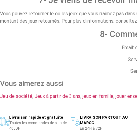
7- Je viens de recevoir 
Vous pouvez retourner le ou les jeux que vous n’aimez pas dans u
montant des jeux retournés. Pour plus d’informations, consulte
8- Comme
Email:
Serv
Ser
Vous aimerez aussi
Jeu de société
,
Jeux à partir de 3 ans
,
jeux en famille
,
jouer ens
Livraison rapide et gratuite
LIVRAISON PARTOUT AU
MAROC
Toutes les commandes de plus de
400DH
En 24H à 72H