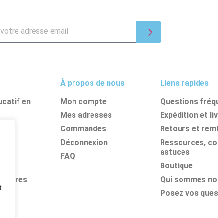
À propos de nous
Liens rapides
catif en
Mon compte
Questions fréq
Mes adresses
Expédition et li
nes
Commandes
Retours et re
e
its
Déconnexion
Ressources, con
astuces
FAQ
Boutique
olaires
Qui sommes no
t
Posez vos ques