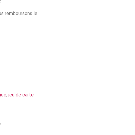
?
ous remboursons le
.
hec
,
jeu de carte
h