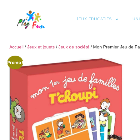
JEUX ÉDUCATIFS
UN
Accueil
/
Jeux et jouets
/
Jeux de société
/ Mon Premier Jeu de F
Promo !