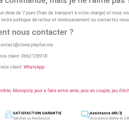
ma commande, mais je ne l’aime pas 
n delai de 7 jours (frais de transport à votre charge) et nous v
z notre politique de retour et remboursement ou contactez nous
nt nous contacter ?
 contact@clone.playfun.ma
ice client: 0662128918
vice client:
WhatsApp
emble
,
Monopoly
,
jeux a faire entre amis
,
jeux en couple
,
jeu d’éc
SATISFACTION GARANTIE
Assistance 24h/7j
Satisfait ou Remboursé
Assistance dédiée en 24