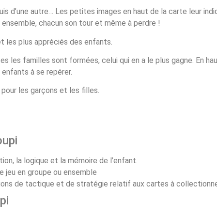
is d’une autre… Les petites images en haut de la carte leur indi
er ensemble, chacun son tour et même à perdre !
et les plus appréciés des enfants.
tes les familles sont formées, celui qui en a le plus gagne. En ha
s enfants à se repérer.
our les garçons et les filles.
oupi
on, la logique et la mémoire de l’enfant.
le jeu en groupe ou ensemble
s de tactique et de stratégie relatif aux cartes à collection
pi