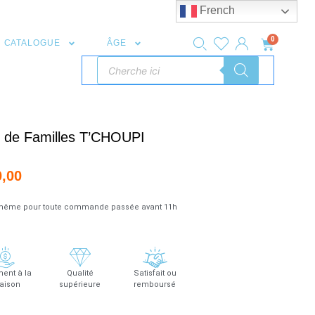
French
0
CATALOGUE
ÂGE
 de Familles T’CHOUPI
0,00
r même pour toute commande passée avant 11h
ent à la
Qualité
Satisfait ou
raison
supérieure
remboursé