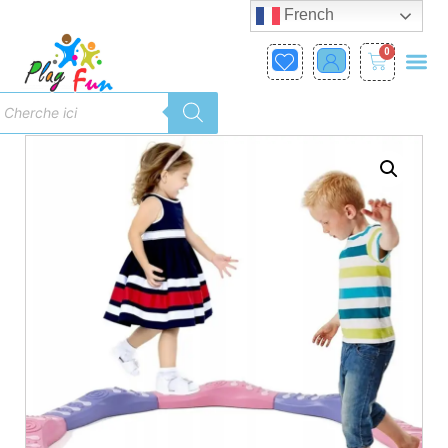
French
0