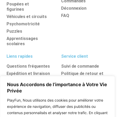
Commandes
Poupées et
Déconnexion
figurines
FAQ
Véhicules et circuits
Psychomotricité
Puzzles
Apprentissages
scolaires
Liens rapides
Service client
Questions fréquentes
Suivi de commande
Expédition et livraison
Politique de retour et
d’annulation
Retours et
Nous Accordons de l’importance à Votre Vie
remboursements
FAQ
Privée
Ressources, conseils et
astuces
PlayFun, Nous utilisons des cookies pour améliorer votre
Boutique
expérience de navigation, diffuser des publicités ou
contenus personnalisés et analyser notre trafic. En cliquant
Qui sommes nous