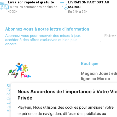
Livraison rapide et gratuite
LIVRAISON PARTOUT AU
MAROC
Toutes les commandes de plus de
400DH
En 24H à 72H
Abonnez-vous à notre lettre d'information
Abonnez-vous pour recevoir des mises à jour,
accéder à des offres exclusives et bien plus
encore.
Boutique
Magasin Jouet édu
ligne au Maroc
Poupées et figuri
Siège: 36 BD de Paris, Casablanca
Centre de traitement des
Nous Accordons de l’importance à Votre Vi
Véhicules et circu
commandes
Privée
Casa: Bd al qods, hay mouley
Psychomotricité
abdellah Casablanca Centre de
traitement des commandes
PlayFun, Nous utilisons des cookies pour améliorer votre
Puzzles
Maroc: Zone industrielle Mediouna
expérience de navigation, diffuser des publicités ou
Apprentissages sc