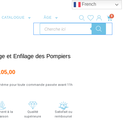
French
0
CATALOGUE
ÂGE
e et Enfilage des Pompiers
105,00
r même pour toute commande passée avant 11h
ent à la
Qualité
Satisfait ou
raison
supérieure
remboursé