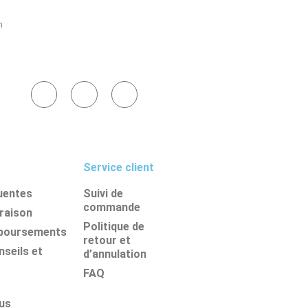
h
Service client
uentes
Suivi de
commande
vraison
Politique de
mboursements
retour et
seils et
d’annulation
FAQ
us