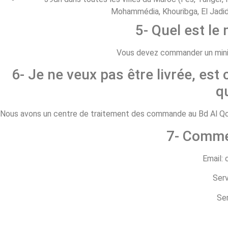
Mohammédia, Khouribga, El Jadida
5- Quel est l
Vous devez commander un minim
6- Je ne veux pas être livrée, est 
q
Nous avons un centre de traitement des commande au Bd Al Qods
7- Comme
Email:
Serv
Ser