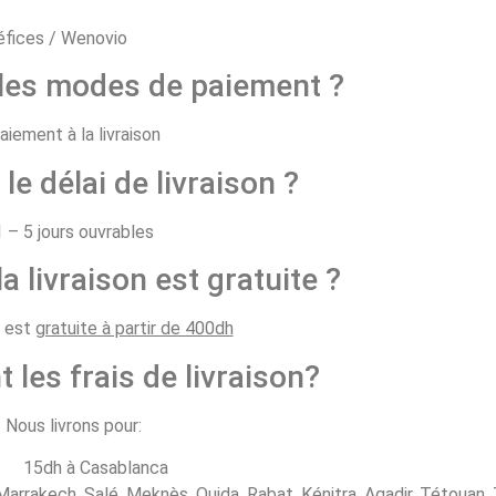
 les modes de paiement ?
aiement à la livraison
 le délai de livraison ?
1 – 5 jours ouvrables
la livraison est gratuite ?
n est
gratuite à partir de 400dh
t les frais de livraison?
Nous livrons pour:
15dh à Casablanca
arrakech, Salé, Meknès, Oujda, Rabat, Kénitra, Agadir, Tétouan, 