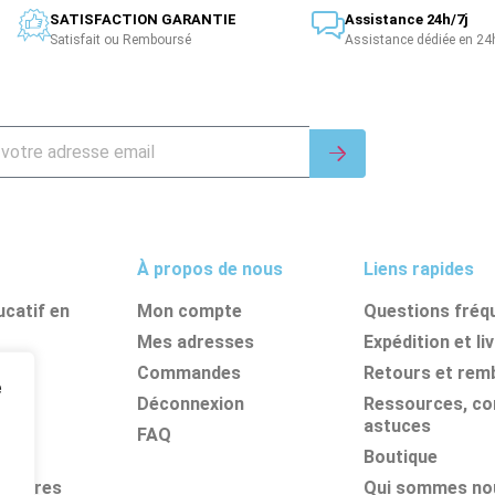
SATISFACTION GARANTIE
Assistance 24h/7j
Satisfait ou Remboursé
Assistance dédiée en 24
À propos de nous
Liens rapides
catif en
Mon compte
Questions fréq
Mes adresses
Expédition et li
nes
Commandes
Retours et re
e
its
Déconnexion
Ressources, con
astuces
FAQ
Boutique
olaires
Qui sommes no