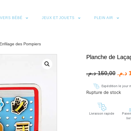
IVERS BÉBÉ
JEUX ET JOUETS
PLEIN AIR
Enfilage des Pompiers
Planche de Laçag
د.م.
150,00
د.م.
Expédition le jou
Rupture de stock
Livraison rapide
Paiem
liv