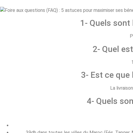
1- Quels sont
P
2- Quel est
3- Est ce que 
La livraiso
4- Quels son
39dh dans toutes les villes du Maroc (Fés, Tanger, M