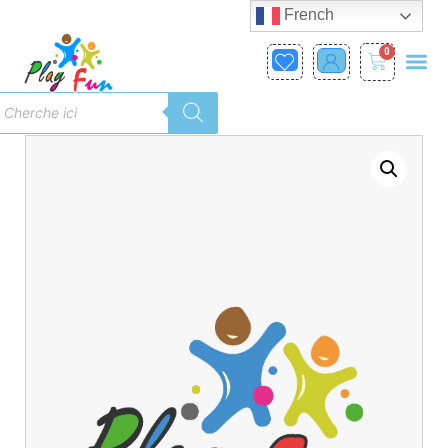
French
0