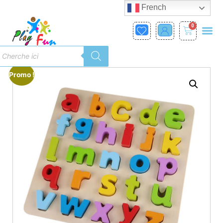
French
0
Promo !