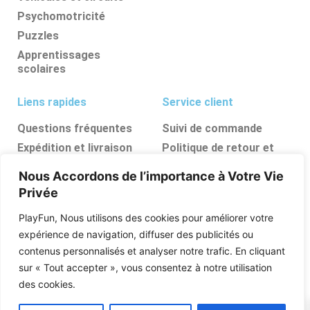
Psychomotricité
Puzzles
Apprentissages
scolaires
Liens rapides
Service client
Questions fréquentes
Suivi de commande
Expédition et livraison
Politique de retour et
d’annulation
Retours et
Nous Accordons de l’importance à Votre Vie
remboursements
FAQ
Privée
Ressources, conseils et
astuces
PlayFun, Nous utilisons des cookies pour améliorer votre
Boutique
expérience de navigation, diffuser des publicités ou
contenus personnalisés et analyser notre trafic. En cliquant
Qui sommes nous
sur « Tout accepter », vous consentez à notre utilisation
Posez vos questions
des cookies.
0