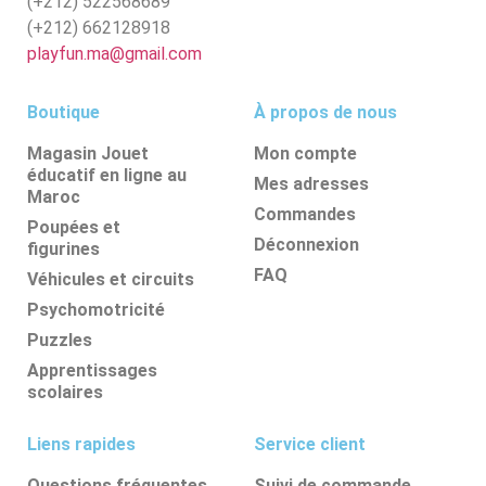
(+212)
522568689
(+212)
662128918
playfun.ma@gmail.com
Boutique
À propos de nous
Magasin Jouet
Mon compte
éducatif en ligne au
Mes adresses
Maroc
Commandes
Poupées et
Déconnexion
figurines
FAQ
Véhicules et circuits
Psychomotricité
Puzzles
Apprentissages
scolaires
Liens rapides
Service client
Questions fréquentes
Suivi de commande