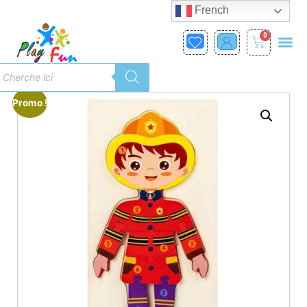
French
0
Promo !