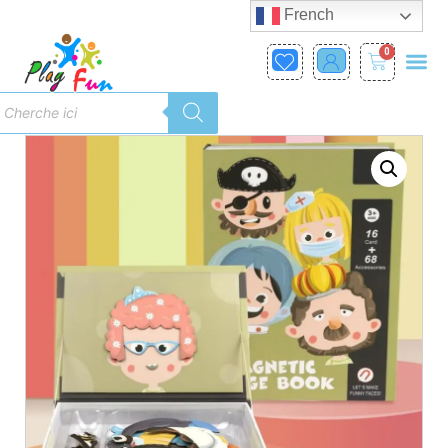
French
0