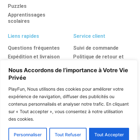
Puzzles
Apprentissages
scolaires
Liens rapides
Service client
Questions fréquentes
Suivi de commande
Expédition et livraison
Politique de retour et
d’annulation
Retours et
Nous Accordons de l’importance à Votre Vie
remboursements
FAQ
Privée
Ressources, conseils et
astuces
PlayFun, Nous utilisons des cookies pour améliorer votre
Boutique
expérience de navigation, diffuser des publicités ou
contenus personnalisés et analyser notre trafic. En cliquant
Qui sommes nous
sur « Tout accepter », vous consentez à notre utilisation
Posez vos questions
des cookies.
0
Personnaliser
Tout Refuser
Tout Accepter
PlayFun © 2026 Tous Les Droits Sont Réservés .