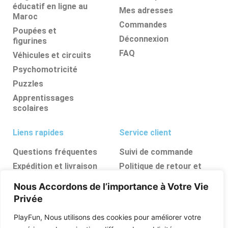
éducatif en ligne au
Mes adresses
Maroc
Commandes
Poupées et
Déconnexion
figurines
FAQ
Véhicules et circuits
Psychomotricité
Puzzles
Apprentissages
scolaires
Liens rapides
Service client
Questions fréquentes
Suivi de commande
Expédition et livraison
Politique de retour et
d’annulation
Retours et
Nous Accordons de l’importance à Votre Vie
remboursements
FAQ
Privée
Ressources, conseils et
astuces
PlayFun, Nous utilisons des cookies pour améliorer votre