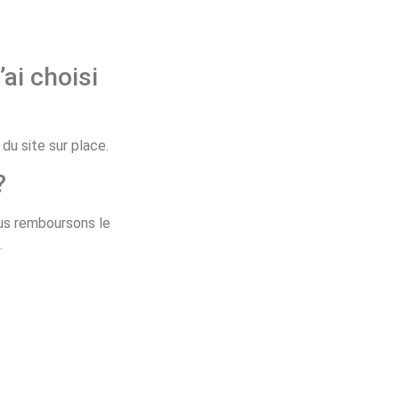
’ai choisi
u site sur place.
?
ous remboursons le
.