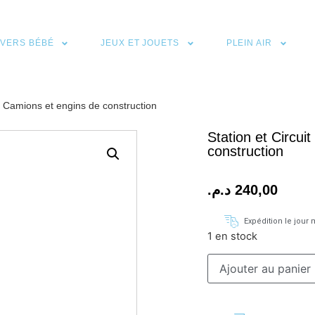
IVERS BÉBÉ
JEUX ET JOUETS
PLEIN AIR
de Camions et engins de construction
Station et Circui
construction
د.م.
240,00
Expédition le jou
1 en stock
Ajouter au panier