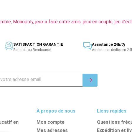
emble
,
Monopoly
,
jeux a faire entre amis
,
jeux en couple
,
jeu d’éc
SATISFACTION GARANTIE
Assistance 24h/7j
Satisfait ou Remboursé
Assistance dédiée en 24
À propos de nous
Liens rapides
catif en
Mon compte
Questions fréq
Mes adresses
Expédition et li