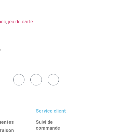
hec
,
jeu de carte
h
Service client
uentes
Suivi de
commande
vraison