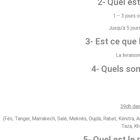
2- Quel est
1 – 3 jours 
Jusqu’à 5 jour
3- Est ce que 
La livraiso
4- Quels son
39dh dan
(Fés, Tanger, Marrakech, Salé, Meknès, Oujda, Rabat, Kénitra, A
Taza, Kh
5- Quel est l