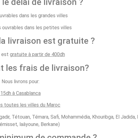
 le délai de livraison ?
ouvrables dans les grandes villes
s ouvrables dans les petites villes
la livraison est gratuite ?
n est
gratuite à partir de 400dh
t les frais de livraison?
Nous livrons pour:
15dh à Casablanca
s toutes les villes du Maroc
gadir, Tétouan, Témara, Safi, Mohammédia, Khouribga, El Jadida, B
émisset, laâyoune, Berkane)
e minimum de commande ?