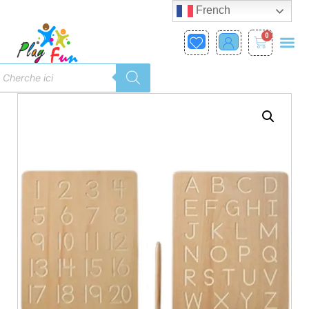
French
0