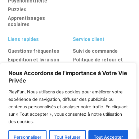
Psychomotricité
Puzzles
Apprentissages
scolaires
Liens rapides
Service client
Questions fréquentes
Suivi de commande
Expédition et livraison
Politique de retour et
d’annulation
Retours et
Nous Accordons de l’importance à Votre Vie
remboursements
FAQ
Privée
Ressources, conseils et
astuces
PlayFun, Nous utilisons des cookies pour améliorer votre
Boutique
expérience de navigation, diffuser des publicités ou
contenus personnalisés et analyser notre trafic. En cliquant
Qui sommes nous
sur « Tout accepter », vous consentez à notre utilisation
Posez vos questions
des cookies.
0
Personnaliser
Tout Refuser
Tout Accepter