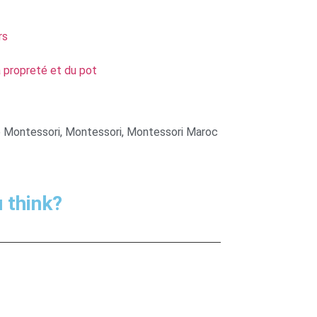
rs
a propreté et du pot
e Montessori
,
Montessori
,
Montessori Maroc
 think?