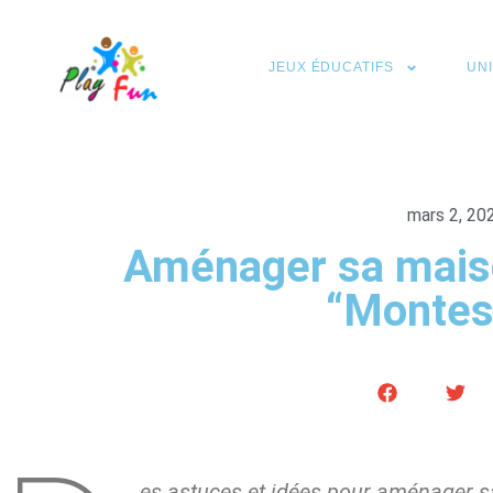
JEUX ÉDUCATIFS
UN
mars 2, 20
Aménager sa maiso
“Montes
es astuces et idées pour aménager s