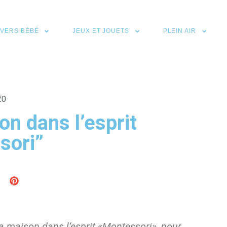
IVERS BÉBÉ
JEUX ET JOUETS
PLEIN AIR
20
n dans l’esprit
sori”
a maison dans l’esprit «Montessori», pour